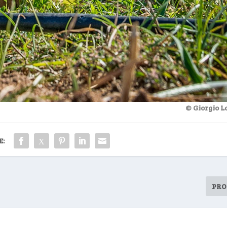
© Giorgio L
E:
PRO