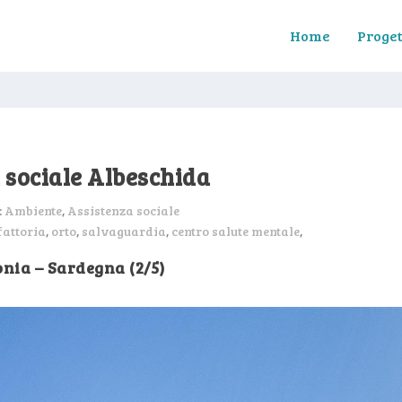
Home
Proget
 sociale Albeschida
:
Ambiente
,
Assistenza sociale
fattoria
,
orto
,
salvaguardia
,
centro salute mentale
,
nia – Sardegna (2/5)