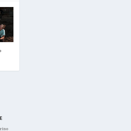
o
orino