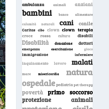
anziani
ambulanza
animali
bambini
banco alimentare
cani
canile
calamità naturali
clown
clown terapia
Caritas
cibo
disabili
croce rossa
cultura
Disabilità
dottori
donazione
emergenza
gioco
esercitazione
immigrazione
infermiere
malati
inquinamento
lavoro
natura
mare
misericordia
ospedale
pediatria
pet therapy
primo soccorso
povertà
protezione animali
protezione civile