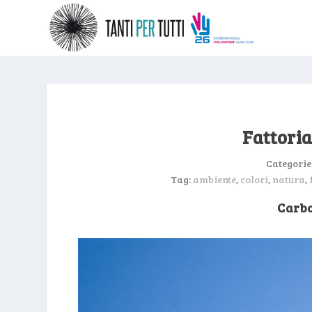
Fattoria
Categorie
Tag:
ambiente
,
colori
,
natura
,
Carbo