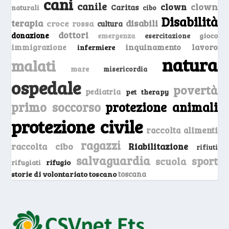
cani
canile
clown
clown
Caritas
naturali
cibo
Disabilità
terapia
disabili
croce rossa
cultura
dottori
donazione
emergenza
gioco
esercitazione
inquinamento
lavoro
immigrazione
infermiere
natura
malati
mare
misericordia
ospedale
povertà
pediatria
pet therapy
primo soccorso
protezione animali
protezione civile
raccolta alimenti
ragazzi
raccolta cibo
Riabilitazione
rifiuti
salvaguardia
sport
scuola
rifugio
rifugiati
storie di volontariato toscano
toscana