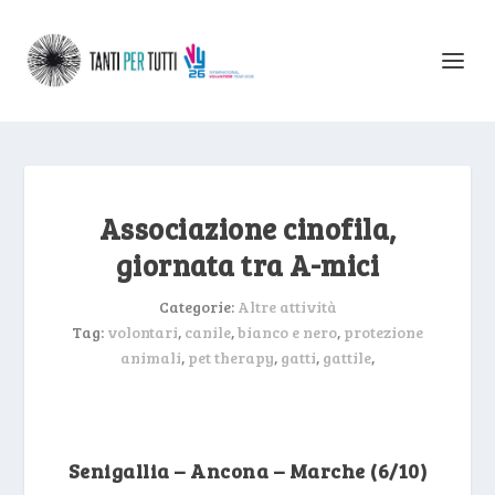
Associazione cinofila,
giornata tra A-mici
Categorie:
Altre attività
Tag:
volontari
,
canile
,
bianco e nero
,
protezione
animali
,
pet therapy
,
gatti
,
gattile
,
Senigallia – Ancona – Marche (6/10)