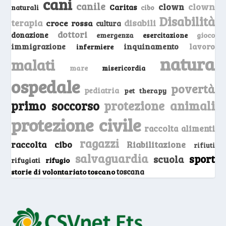
cani
canile
clown
clown
Caritas
naturali
cibo
Disabilità
terapia
disabili
croce rossa
cultura
dottori
donazione
emergenza
gioco
esercitazione
inquinamento
lavoro
immigrazione
infermiere
natura
malati
mare
misericordia
ospedale
povertà
pediatria
pet therapy
primo soccorso
protezione animali
protezione civile
raccolta alimenti
ragazzi
raccolta cibo
Riabilitazione
rifiuti
salvaguardia
sport
scuola
rifugio
rifugiati
storie di volontariato toscano
toscana