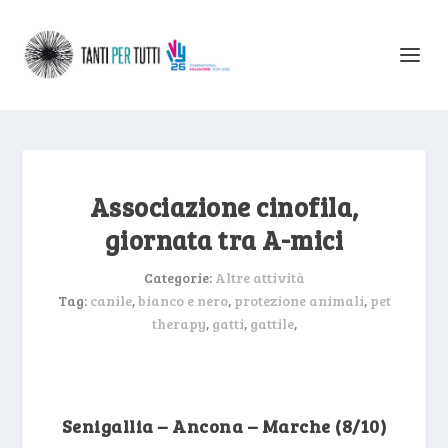
Associazione cinofila,
giornata tra A-mici
Categorie:
Altre attività
Tag:
canile
,
bianco e nero
,
protezione animali
,
pet
therapy
,
gatti
,
gattile
,
Senigallia – Ancona – Marche (8/10)