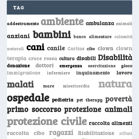
TAG
ambiente
ambulanza
addestramento
animali
bambini
anziani
banco alimentare
calamità
cani
canile
clown
clown
Caritas
naturali
cibo
Disabilità
terapia
disabili
croce rossa
cultura
dottori
donazione
emergenza
gioco
esercitazione
inquinamento
lavoro
immigrazione
infermiere
natura
malati
mare
misericordia
ospedale
povertà
pediatria
pet therapy
primo soccorso
protezione animali
protezione civile
raccolta alimenti
ragazzi
raccolta cibo
Riabilitazione
rifiuti