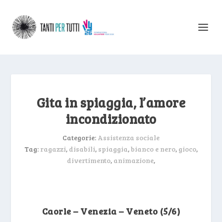
Gita in spiaggia, l’amore
incondizionato
Categorie:
Assistenza sociale
Tag:
ragazzi
,
disabili
,
spiaggia
,
bianco e nero
,
gioco
,
divertimento
,
animazione
,
Caorle – Venezia – Veneto (5/6)