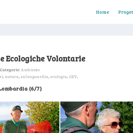
Home
Proget
ie Ecologiche Volontarie
Categorie:
Ambiente
ri
,
natura
,
salvaguardia
,
ecologia
,
GEV
,
Lombardia (6/7)