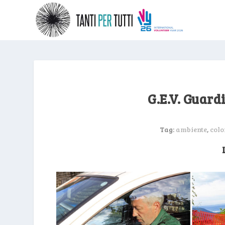
G.E.V. Guard
Tag:
ambiente
,
colo