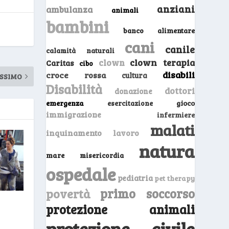
anziani
ambulanza
animali
bambini
banco alimentare
cani
canile
calamità naturali
clown
clown terapia
Caritas
cibo
disabili
croce rossa
cultura
SSIMO
Disabilità
dottori
donazione
emergenza
gioco
esercitazione
immigrazione
infermiere
malati
inquinamento
lavoro
natura
mare
misericordia
ospedale
pediatria
pet therapy
primo soccorso
povertà
protezione animali
protezione civile