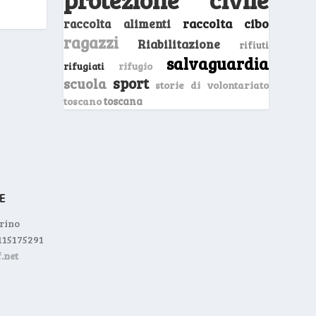
raccolta cibo
raccolta alimenti
ragazzi
Riabilitazione
rifiuti
salvaguardia
rifugio
rifugiati
sport
scuola
storie di volontariato
toscano
toscana
orino
0115175291
.net