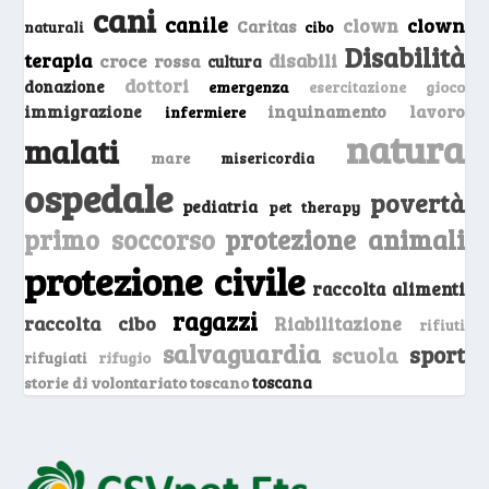
cani
canile
clown
clown
Caritas
naturali
cibo
Disabilità
terapia
disabili
croce rossa
cultura
dottori
donazione
emergenza
gioco
esercitazione
inquinamento
lavoro
immigrazione
infermiere
natura
malati
mare
misericordia
ospedale
povertà
pediatria
pet therapy
primo soccorso
protezione animali
protezione civile
raccolta alimenti
ragazzi
raccolta cibo
Riabilitazione
rifiuti
salvaguardia
sport
scuola
rifugio
rifugiati
storie di volontariato toscano
toscana