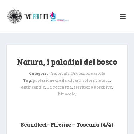
Natura, i paladini del bosco
Categorie:
Ambiente
,
Protezione civile
Tag:
protezione civile
,
alberi
,
colori
,
natura
,
antincendio
,
La rocchetta
,
territorio boschivo
,
binocolo
,
Scandicci- Firenze – Toscana (4/4)