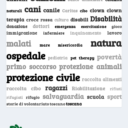
cani
canile
clown
clown
Caritas
naturali
cibo
Disabilità
terapia
disabili
croce rossa
cultura
dottori
donazione
emergenza
gioco
esercitazione
inquinamento
lavoro
immigrazione
infermiere
natura
malati
mare
misericordia
ospedale
povertà
pediatria
pet therapy
primo soccorso
protezione animali
protezione civile
raccolta alimenti
ragazzi
raccolta cibo
Riabilitazione
rifiuti
salvaguardia
sport
scuola
rifugio
rifugiati
storie di volontariato toscano
toscana