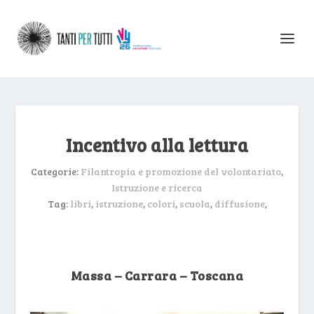
Incentivo alla lettura
Categorie:
Filantropia e promozione del volontariato
,
Istruzione e ricerca
Tag:
libri
,
istruzione
,
colori
,
scuola
,
diffusione
,
Massa – Carrara – Toscana