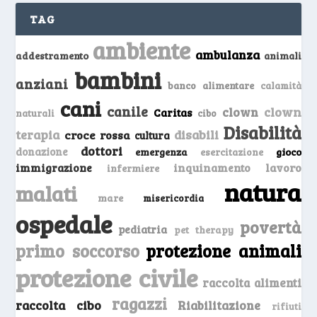
TAG
ambiente
ambulanza
addestramento
animali
bambini
anziani
banco alimentare
calamità
cani
canile
clown
clown
Caritas
naturali
cibo
Disabilità
terapia
disabili
croce rossa
cultura
dottori
donazione
emergenza
gioco
esercitazione
inquinamento
lavoro
immigrazione
infermiere
natura
malati
mare
misericordia
ospedale
povertà
pediatria
pet therapy
primo soccorso
protezione animali
protezione civile
raccolta alimenti
ragazzi
raccolta cibo
Riabilitazione
rifiuti