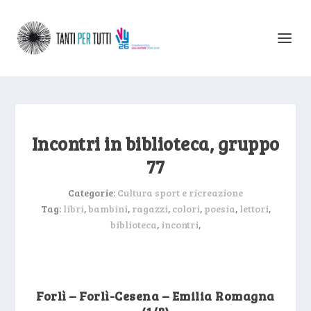
Incontri in biblioteca, gruppo
77
Categorie:
Cultura sport e ricreazione
Tag:
libri
,
bambini
,
ragazzi
,
colori
,
poesia
,
lettori
,
biblioteca
,
incontri
,
Forlì – Forlì-Cesena – Emilia Romagna