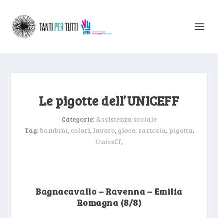
Le pigotte dell’UNICEFF
Categorie:
Assistenza sociale
Tag:
bambini
,
colori
,
lavoro
,
gioco
,
sartoria
,
pigotta
,
Uniceff
,
Bagnacavallo – Ravenna – Emilia
Romagna (8/8)