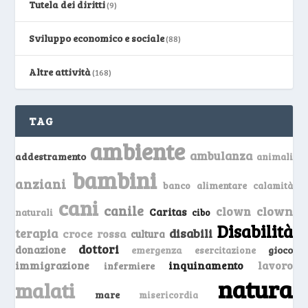
Tutela dei diritti
(9)
Sviluppo economico e sociale
(88)
Altre attività
(168)
TAG
ambiente
ambulanza
addestramento
animali
bambini
anziani
banco alimentare
calamità
cani
canile
clown
clown
Caritas
naturali
cibo
Disabilità
terapia
disabili
croce rossa
cultura
dottori
donazione
emergenza
gioco
esercitazione
inquinamento
lavoro
immigrazione
infermiere
natura
malati
mare
misericordia