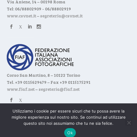
Via Aniene, 14 – 00198 Roma
Tel: 06/88802909 - 06/88802919
www.csvnet.it
–
segreteria@csvnet.it
Corso San Martino, 8 – 10122 Torino
Tel. +39 0115629479 – Fax +39 0115175291
www.fiaf.net
–
segreteria@fiaf.net
Utilizziamo i cookie per essere sicuri che tu possa avere la
migliore esperienza sul nostro sito. Se continui ad utilizzare
Progettato da
| Alimentato da
Elegant Themes
WordPress
questo sito noi assumiamo che tu ne sia felice.
Condizioni di utilizzo
Privacy
Cookies
Credits
Ok