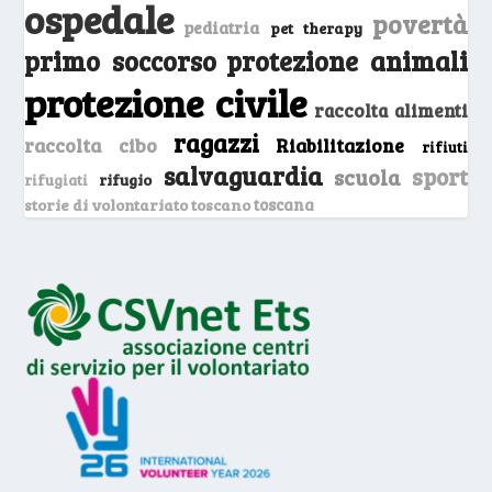
ospedale
povertà
pediatria
pet therapy
primo soccorso
protezione animali
protezione civile
raccolta alimenti
ragazzi
raccolta cibo
Riabilitazione
rifiuti
salvaguardia
sport
scuola
rifugio
rifugiati
storie di volontariato toscano
toscana