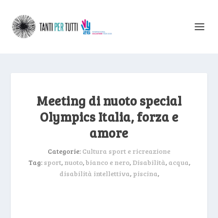
Meeting di nuoto special
Olympics Italia, forza e
amore
Categorie:
Cultura sport e ricreazione
Tag:
sport
,
nuoto
,
bianco e nero
,
Disabilità
,
acqua
,
disabilità intellettiva
,
piscina
,