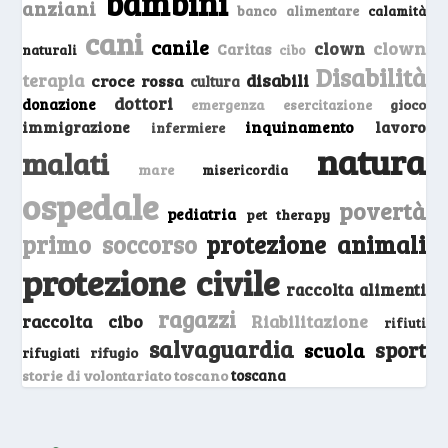
bambini
anziani
banco alimentare
calamità
cani
canile
clown
clown
Caritas
naturali
cibo
Disabilità
terapia
disabili
croce rossa
cultura
dottori
donazione
emergenza
gioco
esercitazione
inquinamento
lavoro
immigrazione
infermiere
natura
malati
mare
misericordia
ospedale
povertà
pediatria
pet therapy
primo soccorso
protezione animali
protezione civile
raccolta alimenti
ragazzi
raccolta cibo
Riabilitazione
rifiuti
salvaguardia
sport
scuola
rifugio
rifugiati
storie di volontariato toscano
toscana