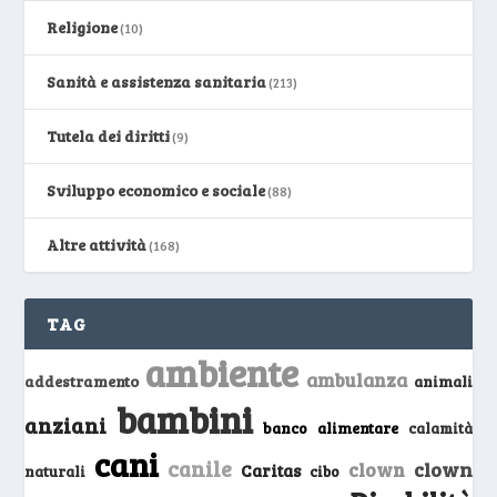
Religione
(10)
Sanità e assistenza sanitaria
(213)
Tutela dei diritti
(9)
Sviluppo economico e sociale
(88)
Altre attività
(168)
TAG
ambiente
ambulanza
addestramento
animali
bambini
anziani
banco alimentare
calamità
cani
canile
clown
clown
Caritas
naturali
cibo