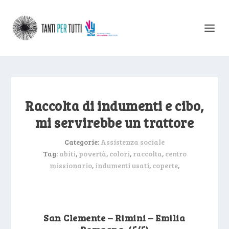
Raccolta di indumenti e cibo,
mi servirebbe un trattore
Categorie:
Assistenza sociale
Tag:
abiti
,
povertà
,
colori
,
raccolta
,
centro
missionario
,
indumenti usati
,
coperte
,
San Clemente – Rimini – Emilia