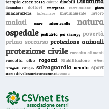
Disabilità
terapia
disabili
croce rossa
cultura
dottori
donazione
emergenza
gioco
esercitazione
inquinamento
lavoro
immigrazione
infermiere
natura
malati
mare
misericordia
ospedale
povertà
pediatria
pet therapy
primo soccorso
protezione animali
protezione civile
raccolta alimenti
ragazzi
raccolta cibo
Riabilitazione
rifiuti
salvaguardia
sport
scuola
rifugio
rifugiati
storie di volontariato toscano
toscana