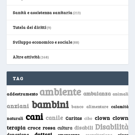
Sanità e assistenza sanitaria
(213)
Tutela dei diritti
(9)
Sviluppo economico e sociale
(88)
Altre attività
(168)
TAG
ambiente
ambulanza
addestramento
animali
bambini
anziani
banco alimentare
calamità
cani
canile
clown
clown
Caritas
naturali
cibo
Disabilità
terapia
disabili
croce rossa
cultura
dottori
donazione
emergenza
gioco
esercitazione