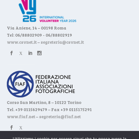
Via Aniene, 14 – 00198 Roma
Tel: 06/88802909 - 06/88802919
www.csvnet.it
–
segreteria@csvnet.it
Corso San Martino, 8 – 10122 Torino
Tel. +39 0115629479 – Fax +39 0115175291
www.fiaf.net
–
segreteria@fiaf.net
Utilizziamo i cookie per essere sicuri che tu possa avere la