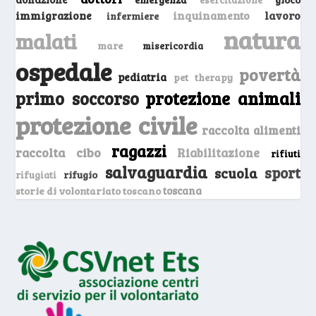
inquinamento
lavoro
immigrazione
infermiere
natura
malati
mare
misericordia
ospedale
povertà
pediatria
pet therapy
primo soccorso
protezione animali
protezione civile
raccolta alimenti
ragazzi
raccolta cibo
Riabilitazione
rifiuti
salvaguardia
sport
scuola
rifugio
rifugiati
storie di volontariato toscano
toscana