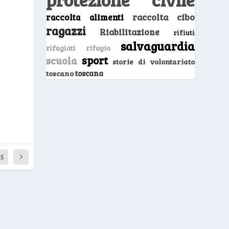
raccolta cibo
raccolta alimenti
ragazzi
Riabilitazione
rifiuti
salvaguardia
rifugio
rifugiati
sport
scuola
storie di volontariato
toscano
toscana
15