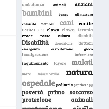
anziani
ambulanza
animali
bambini
banco alimentare
cani
canile
calamità naturali
clown
clown terapia
Caritas
cibo
disabili
croce rossa
cultura
Disabilità
dottori
donazione
emergenza
gioco
esercitazione
immigrazione
infermiere
malati
inquinamento
lavoro
natura
mare
misericordia
ospedale
pediatria
pet therapy
primo soccorso
povertà
protezione animali
protezione civile