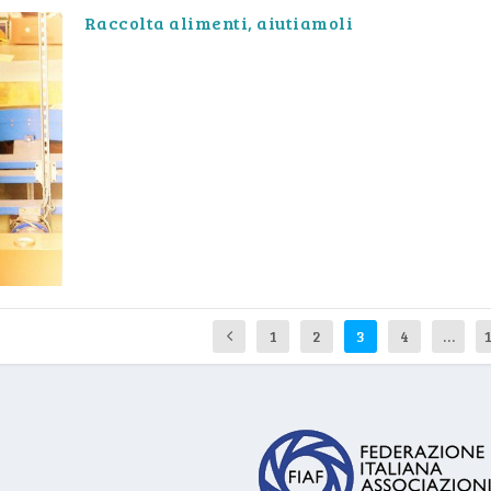
Raccolta alimenti, aiutiamoli
1
2
3
4
…