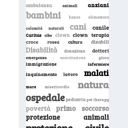
anziani
ambulanza
animali
bambini
banco alimentare
cani
canile
calamità naturali
clown
clown terapia
Caritas
cibo
disabili
croce rossa
cultura
Disabilità
dottori
donazione
emergenza
gioco
esercitazione
immigrazione
infermiere
malati
inquinamento
lavoro
natura
mare
misericordia
ospedale
pediatria
pet therapy
primo soccorso
povertà
protezione animali
protezione civile