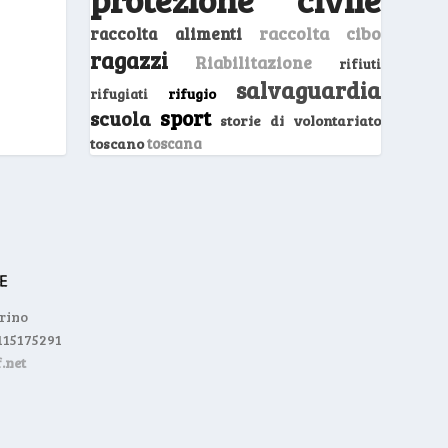
raccolta cibo
raccolta alimenti
ragazzi
Riabilitazione
rifiuti
salvaguardia
rifugio
rifugiati
sport
scuola
storie di volontariato
toscano
toscana
orino
0115175291
.net