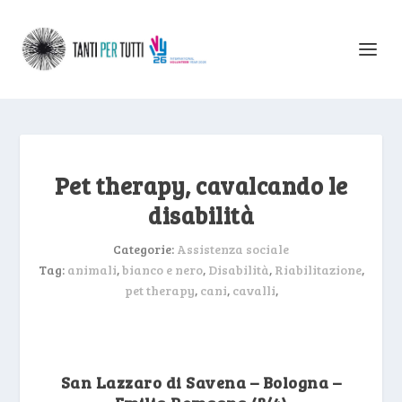
Pet therapy, cavalcando le
disabilità
Categorie:
Assistenza sociale
Tag:
animali
,
bianco e nero
,
Disabilità
,
Riabilitazione
,
pet therapy
,
cani
,
cavalli
,
San Lazzaro di Savena – Bologna –