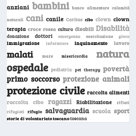
bambini
anziani
banco alimentare
calamità
cani
canile
clown
clown
Caritas
naturali
cibo
Disabilità
terapia
disabili
croce rossa
cultura
dottori
donazione
emergenza
gioco
esercitazione
inquinamento
lavoro
immigrazione
infermiere
natura
malati
mare
misericordia
ospedale
povertà
pediatria
pet therapy
primo soccorso
protezione animali
protezione civile
raccolta alimenti
ragazzi
raccolta cibo
Riabilitazione
rifiuti
salvaguardia
sport
scuola
rifugio
rifugiati
storie di volontariato toscano
toscana