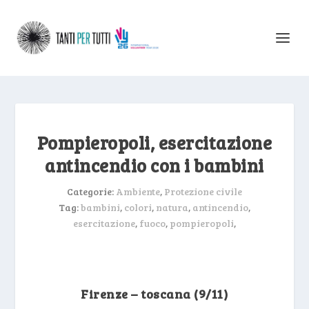
Pompieropoli, esercitazione
antincendio con i bambini
Categorie:
Ambiente
,
Protezione civile
Tag:
bambini
,
colori
,
natura
,
antincendio
,
esercitazione
,
fuoco
,
pompieropoli
,
Firenze – toscana (9/11)