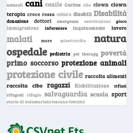
cani
canile
clown
clown
Caritas
naturali
cibo
Disabilità
terapia
disabili
croce rossa
cultura
dottori
donazione
emergenza
gioco
esercitazione
inquinamento
lavoro
immigrazione
infermiere
natura
malati
mare
misericordia
ospedale
povertà
pediatria
pet therapy
primo soccorso
protezione animali
protezione civile
raccolta alimenti
ragazzi
raccolta cibo
Riabilitazione
rifiuti
salvaguardia
sport
scuola
rifugio
rifugiati
storie di volontariato toscano
toscana