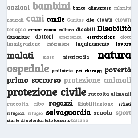
bambini
anziani
banco alimentare
calamità
cani
canile
clown
clown
Caritas
naturali
cibo
Disabilità
terapia
disabili
croce rossa
cultura
dottori
donazione
emergenza
gioco
esercitazione
inquinamento
lavoro
immigrazione
infermiere
natura
malati
mare
misericordia
ospedale
povertà
pediatria
pet therapy
primo soccorso
protezione animali
protezione civile
raccolta alimenti
ragazzi
raccolta cibo
Riabilitazione
rifiuti
salvaguardia
sport
scuola
rifugio
rifugiati
storie di volontariato toscano
toscana