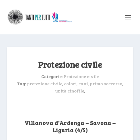
Protezione civile
Categorie:
Protezione civile
Tag:
protezione civile
,
colori
,
cani
,
primo soccorso
,
unità cinofile
,
Villanova d’Ardenga – Savona –
Liguria (4/5)