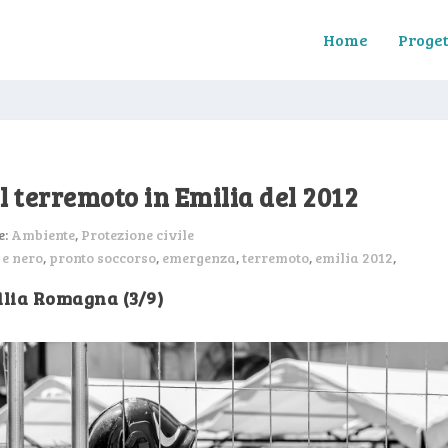
Home
Proget
il terremoto in Emilia del 2012
e:
Ambiente
,
Protezione civile
 e nero
,
pronto soccorso
,
emergenza
,
terremoto
,
emilia 2012
,
lia Romagna (3/9)