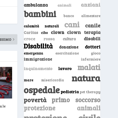
anziani
ambulanza
animali
bambini
banco alimentare
cani
canile
calamità naturali
clown
clown terapia
Caritas
cibo
disabili
croce rossa
cultura
SSIMO
Disabilità
dottori
donazione
emergenza
gioco
esercitazione
immigrazione
infermiere
malati
inquinamento
lavoro
natura
mare
misericordia
ospedale
pediatria
pet therapy
primo soccorso
povertà
ale
protezione animali
protezione civile