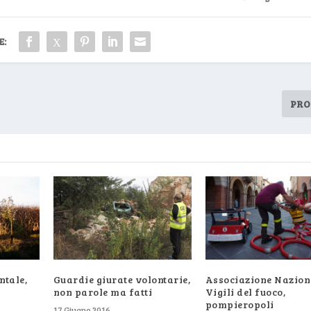
E:
PRO
ntale,
Guardie giurate volontarie,
Associazione Nazion
non parole ma fatti
Vigili del fuoco,
pompieropoli
17 Giugno 2016