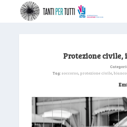
Protezione civile, 
Categori
Tag:
soccorso
,
protezione civile
,
bianco
Emi