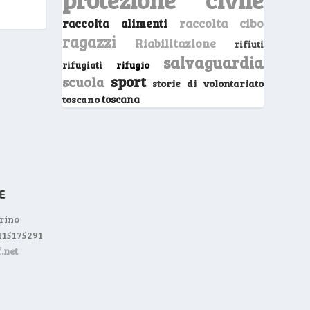
raccolta cibo
raccolta alimenti
ragazzi
Riabilitazione
rifiuti
salvaguardia
rifugio
rifugiati
sport
scuola
storie di volontariato
toscano
toscana
orino
0115175291
.net