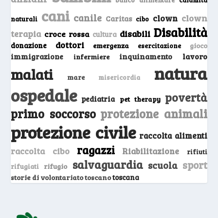
calamità
cani
canile
clown
clown
Caritas
naturali
cibo
Disabilità
terapia
disabili
croce rossa
cultura
dottori
donazione
emergenza
gioco
esercitazione
inquinamento
lavoro
immigrazione
infermiere
natura
malati
mare
misericordia
ospedale
povertà
pediatria
pet therapy
primo soccorso
protezione animali
protezione civile
raccolta alimenti
ragazzi
raccolta cibo
Riabilitazione
rifiuti
salvaguardia
sport
scuola
rifugio
rifugiati
storie di volontariato toscano
toscana