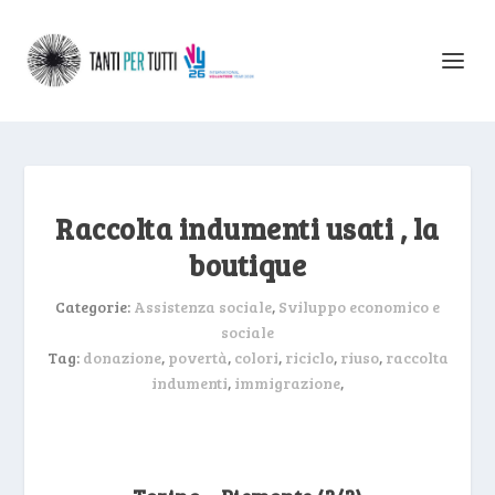
Raccolta indumenti usati , la
boutique
Categorie:
Assistenza sociale
,
Sviluppo economico e
sociale
Tag:
donazione
,
povertà
,
colori
,
riciclo
,
riuso
,
raccolta
indumenti
,
immigrazione
,