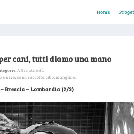
Home
Proget
er cani, tutti diamo una mano
ategorie:
Altre attività
o e nero
,
cani
,
raccolta cibo
,
mangime
,
 – Brescia – Lombardia (2/3)