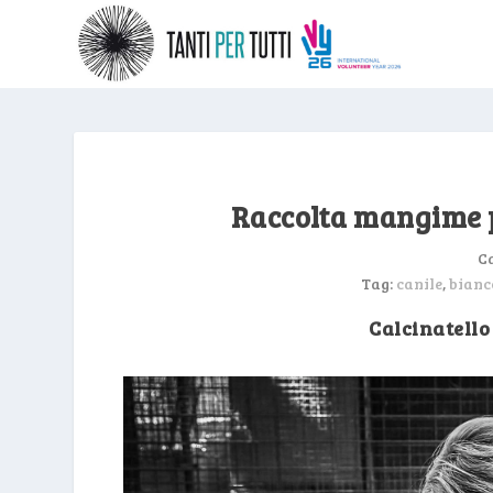
Raccolta mangime p
C
Tag:
canile
,
bianc
Calcinatello