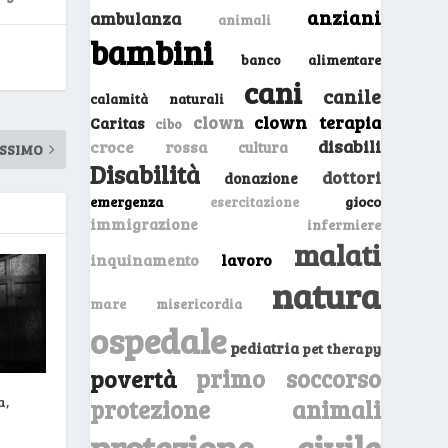
anziani
ambulanza
animali
bambini
banco alimentare
cani
canile
calamità naturali
clown
clown terapia
Caritas
cibo
disabili
croce rossa
cultura
SSIMO
Disabilità
dottori
donazione
emergenza
gioco
esercitazione
immigrazione
infermiere
malati
inquinamento
lavoro
natura
mare
misericordia
ospedale
pediatria
pet therapy
primo soccorso
povertà
a,
protezione animali
protezione civile