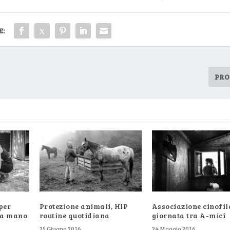
E:
PRO
per
Protezione animali, HIP
Associazione cinofil
una mano
routine quotidiana
giornata tra A-mici
25 Giugno 2016
24 Maggio 2016