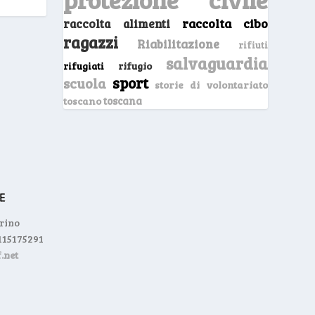
raccolta cibo
raccolta alimenti
ragazzi
Riabilitazione
rifiuti
salvaguardia
rifugio
rifugiati
sport
scuola
storie di volontariato
toscano
toscana
orino
0115175291
.net