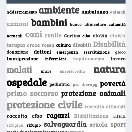
ambiente
ambulanza
addestramento
animali
bambini
anziani
banco alimentare
calamità
cani
canile
clown
clown
Caritas
naturali
cibo
Disabilità
terapia
disabili
croce rossa
cultura
dottori
donazione
emergenza
gioco
esercitazione
inquinamento
lavoro
immigrazione
infermiere
natura
malati
mare
misericordia
ospedale
povertà
pediatria
pet therapy
primo soccorso
protezione animali
protezione civile
raccolta alimenti
ragazzi
raccolta cibo
Riabilitazione
rifiuti
salvaguardia
sport
scuola
rifugio
rifugiati
storie di volontariato toscano
toscana