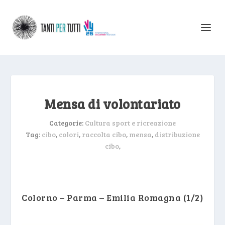
Mensa di volontariato
Categorie:
Cultura sport e ricreazione
Tag:
cibo
,
colori
,
raccolta cibo
,
mensa
,
distribuzione
cibo
,
Colorno – Parma – Emilia Romagna (1/2)