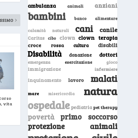
anziani
ambulanza
animali
bambini
banco alimentare
SSIMO
cani
canile
calamità naturali
clown
clown terapia
Caritas
cibo
disabili
croce rossa
cultura
Disabilità
dottori
donazione
emergenza
gioco
esercitazione
immigrazione
infermiere
malati
inquinamento
lavoro
natura
mare
misericordia
corso
ospedale
, vita
pediatria
pet therapy
primo soccorso
povertà
protezione animali
protezione civile