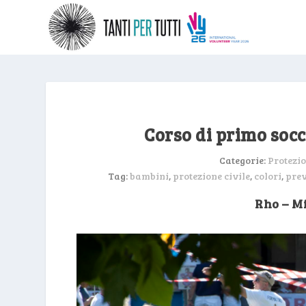
Corso di primo socc
Categorie:
Protezio
Tag:
bambini
,
protezione civile
,
colori
,
pre
Rho – M