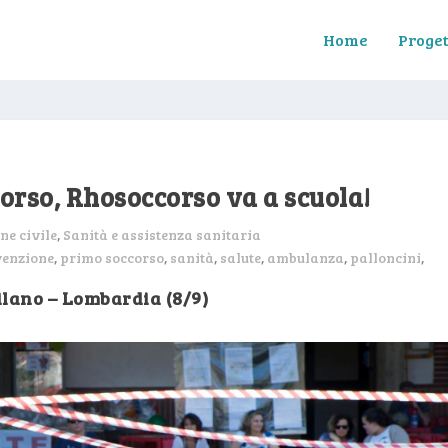
Home
Proget
orso, Rhosoccorso va a scuola!
ne civile
,
Sanità e assistenza sanitaria
venzione
,
primo soccorso
,
sanità
,
salute
,
ambulanza
,
palloncini
,
ilano – Lombardia (8/9)