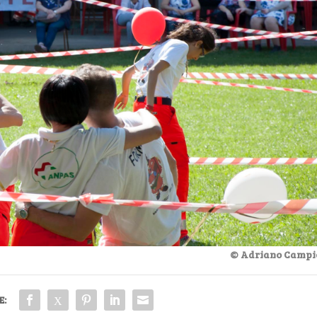
© Adriano Campi
E: