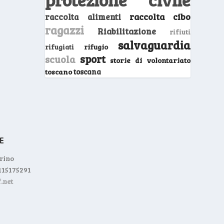
raccolta cibo
raccolta alimenti
ragazzi
Riabilitazione
rifiuti
salvaguardia
rifugio
rifugiati
sport
scuola
storie di volontariato
toscano
toscana
orino
0115175291
.net