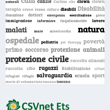
canile
clown
clown
Caritas
naturali
cibo
Disabilità
terapia
disabili
croce rossa
cultura
dottori
donazione
emergenza
gioco
esercitazione
inquinamento
lavoro
immigrazione
infermiere
natura
malati
mare
misericordia
ospedale
povertà
pediatria
pet therapy
primo soccorso
protezione animali
protezione civile
raccolta alimenti
ragazzi
raccolta cibo
Riabilitazione
rifiuti
salvaguardia
sport
scuola
rifugio
rifugiati
storie di volontariato toscano
toscana