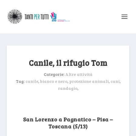
Canile, il rifugio Tom
Categorie:
Altre attività
Tag:
canile
,
bianco e nero
,
protezione animali
,
cani
,
randagio
,
San Lorenzo a Pagnatico – Pisa –
Toscana (5/13)