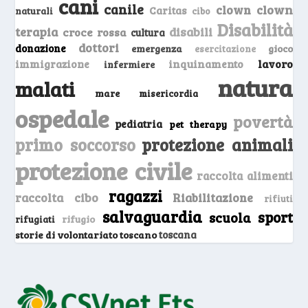
cani
canile
clown
clown
Caritas
naturali
cibo
Disabilità
terapia
disabili
croce rossa
cultura
dottori
donazione
emergenza
gioco
esercitazione
inquinamento
lavoro
immigrazione
infermiere
natura
malati
mare
misericordia
ospedale
povertà
pediatria
pet therapy
primo soccorso
protezione animali
protezione civile
raccolta alimenti
ragazzi
raccolta cibo
Riabilitazione
rifiuti
salvaguardia
sport
scuola
rifugio
rifugiati
storie di volontariato toscano
toscana