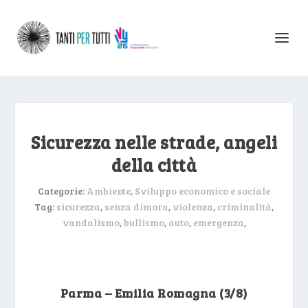
Sicurezza nelle strade, angeli
della città
Categorie:
Ambiente
,
Sviluppo economico e sociale
Tag:
sicurezza
,
senza dimora
,
violenza
,
criminalità
,
vandalismo
,
bullismo
,
auto
,
emergenza
,
Parma – Emilia Romagna (3/8)