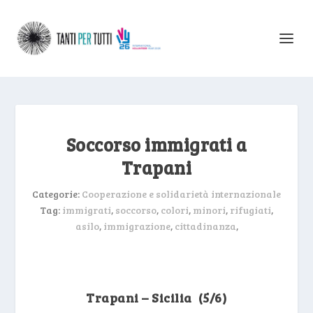
Soccorso immigrati a
Trapani
Categorie:
Cooperazione e solidarietà internazionale
Tag:
immigrati
,
soccorso
,
colori
,
minori
,
rifugiati
,
asilo
,
immigrazione
,
cittadinanza
,
Trapani – Sicilia (5/6)