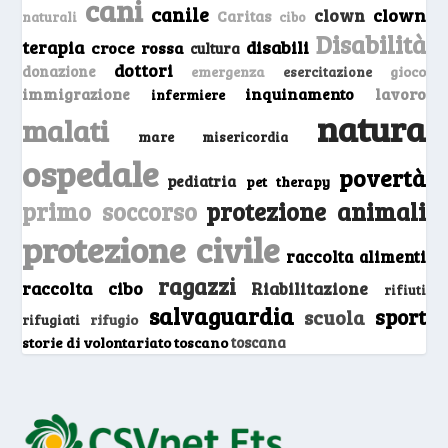
cani
canile
clown
clown
Caritas
naturali
cibo
Disabilità
terapia
disabili
croce rossa
cultura
dottori
donazione
emergenza
gioco
esercitazione
inquinamento
lavoro
immigrazione
infermiere
natura
malati
mare
misericordia
ospedale
povertà
pediatria
pet therapy
primo soccorso
protezione animali
protezione civile
raccolta alimenti
ragazzi
raccolta cibo
Riabilitazione
rifiuti
salvaguardia
sport
scuola
rifugio
rifugiati
storie di volontariato toscano
toscana