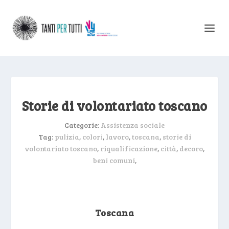
Storie di volontariato toscano
Categorie:
Assistenza sociale
Tag:
pulizia
,
colori
,
lavoro
,
toscana
,
storie di
volontariato toscano
,
riqualificazione
,
città
,
decoro
,
beni comuni
,
Toscana