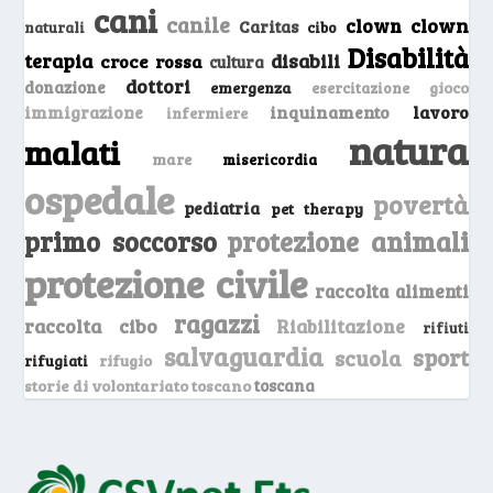
cani
canile
clown
clown
Caritas
naturali
cibo
Disabilità
terapia
disabili
croce rossa
cultura
dottori
donazione
emergenza
gioco
esercitazione
inquinamento
lavoro
immigrazione
infermiere
natura
malati
mare
misericordia
ospedale
povertà
pediatria
pet therapy
primo soccorso
protezione animali
protezione civile
raccolta alimenti
ragazzi
raccolta cibo
Riabilitazione
rifiuti
salvaguardia
sport
scuola
rifugio
rifugiati
storie di volontariato toscano
toscana