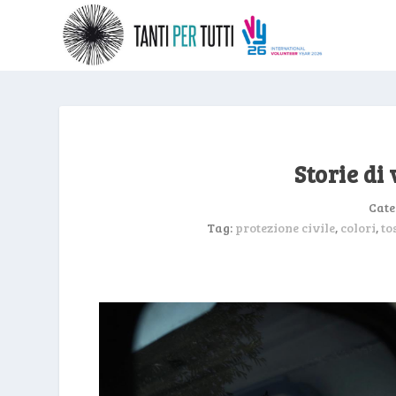
Storie di
Cate
Tag:
protezione civile
,
colori
,
to