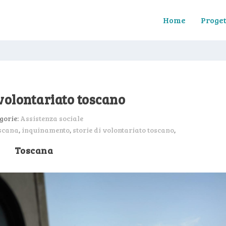
Home
Proget
 volontariato toscano
gorie:
Assistenza sociale
scana
,
inquinamento
,
storie di volontariato toscano
,
Toscana