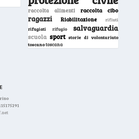
raccolta cibo
raccolta alimenti
ragazzi
Riabilitazione
rifiuti
salvaguardia
rifugio
rifugiati
sport
scuola
storie di volontariato
toscano
toscana
orino
0115175291
.net