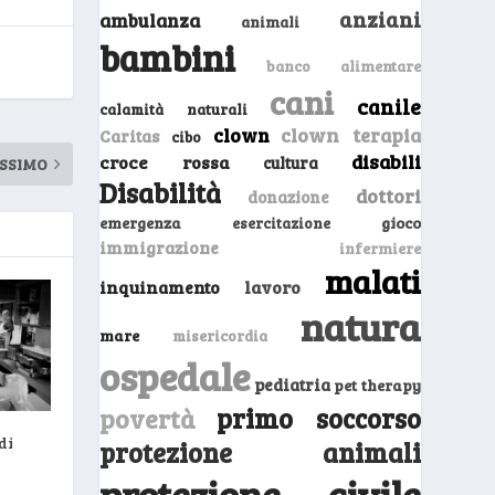
anziani
ambulanza
animali
bambini
banco alimentare
cani
canile
calamità naturali
clown
clown terapia
Caritas
cibo
disabili
croce rossa
cultura
SSIMO
Disabilità
dottori
donazione
emergenza
gioco
esercitazione
immigrazione
infermiere
malati
inquinamento
lavoro
natura
mare
misericordia
ospedale
pediatria
pet therapy
primo soccorso
povertà
di
protezione animali
protezione civile