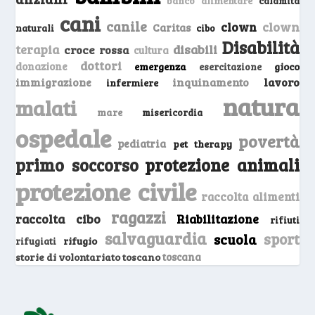
banco alimentare
calamità
cani
canile
clown
clown
Caritas
naturali
cibo
Disabilità
terapia
disabili
croce rossa
cultura
dottori
donazione
emergenza
gioco
esercitazione
inquinamento
lavoro
immigrazione
infermiere
natura
malati
mare
misericordia
ospedale
povertà
pediatria
pet therapy
primo soccorso
protezione animali
protezione civile
raccolta alimenti
ragazzi
raccolta cibo
Riabilitazione
rifiuti
salvaguardia
sport
scuola
rifugio
rifugiati
storie di volontariato toscano
toscana