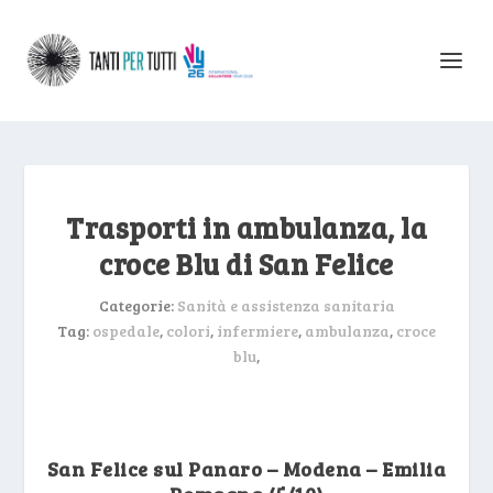
Trasporti in ambulanza, la
croce Blu di San Felice
Categorie:
Sanità e assistenza sanitaria
Tag:
ospedale
,
colori
,
infermiere
,
ambulanza
,
croce
blu
,
San Felice sul Panaro – Modena – Emilia