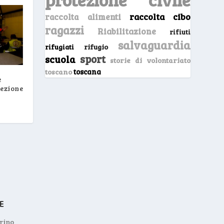
raccolta cibo
raccolta alimenti
ragazzi
Riabilitazione
rifiuti
salvaguardia
rifugio
rifugiati
sport
scuola
storie di volontariato
toscano
toscana
e
tezione
orino