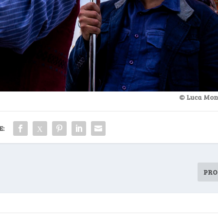
© Luca Mone
E:
PRO