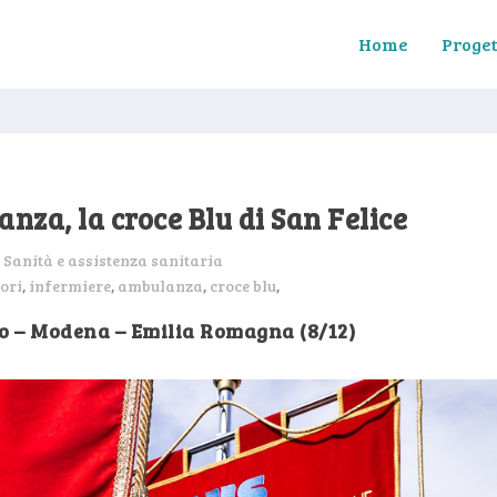
Home
Proget
nza, la croce Blu di San Felice
:
Sanità e assistenza sanitaria
lori
,
infermiere
,
ambulanza
,
croce blu
,
ro – Modena – Emilia Romagna (8/12)