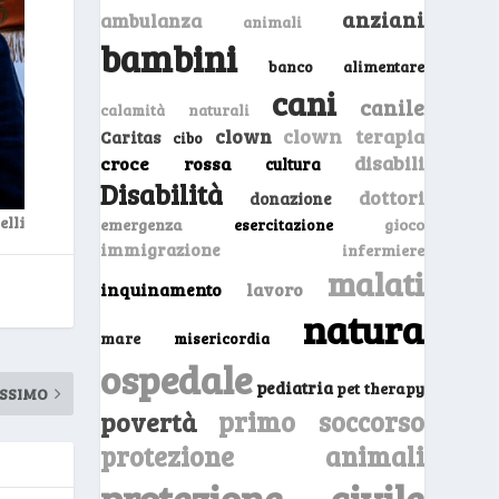
anziani
ambulanza
animali
bambini
banco alimentare
cani
canile
calamità naturali
clown
clown terapia
Caritas
cibo
disabili
croce rossa
cultura
Disabilità
dottori
donazione
lli
emergenza
gioco
esercitazione
immigrazione
infermiere
malati
inquinamento
lavoro
natura
mare
misericordia
ospedale
pediatria
pet therapy
SSIMO
primo soccorso
povertà
protezione animali
protezione civile