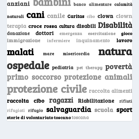
bambini
anziani
banco alimentare
calamità
cani
canile
clown
clown
Caritas
naturali
cibo
Disabilità
terapia
disabili
croce rossa
cultura
dottori
donazione
emergenza
gioco
esercitazione
inquinamento
lavoro
immigrazione
infermiere
natura
malati
mare
misericordia
ospedale
povertà
pediatria
pet therapy
primo soccorso
protezione animali
protezione civile
raccolta alimenti
ragazzi
raccolta cibo
Riabilitazione
rifiuti
salvaguardia
sport
scuola
rifugio
rifugiati
storie di volontariato toscano
toscana