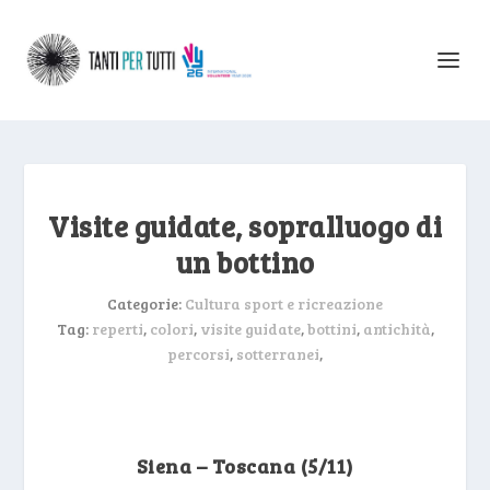
Visite guidate, sopralluogo di
un bottino
Categorie:
Cultura sport e ricreazione
Tag:
reperti
,
colori
,
visite guidate
,
bottini
,
antichità
,
percorsi
,
sotterranei
,
Siena – Toscana (5/11)