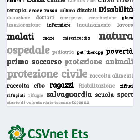
Caritas
naturali
cibo
Disabilità
terapia
disabili
croce rossa
cultura
dottori
donazione
emergenza
gioco
esercitazione
inquinamento
lavoro
immigrazione
infermiere
natura
malati
mare
misericordia
ospedale
povertà
pediatria
pet therapy
primo soccorso
protezione animali
protezione civile
raccolta alimenti
ragazzi
raccolta cibo
Riabilitazione
rifiuti
salvaguardia
sport
scuola
rifugio
rifugiati
storie di volontariato toscano
toscana