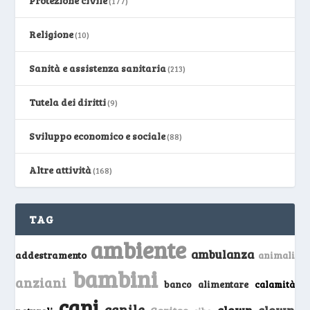
Protezione civile
(177)
Religione
(10)
Sanità e assistenza sanitaria
(213)
Tutela dei diritti
(9)
Sviluppo economico e sociale
(88)
Altre attività
(168)
TAG
ambiente
ambulanza
addestramento
animali
bambini
anziani
banco alimentare
calamità
cani
canile
clown
clown