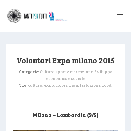
Volontari Expo milano 2015
Categorie:
Cultura sport e ricreazione
,
Sviluppo
economico e sociale
Tag:
cultura
,
expo
,
colori
,
manifestazione
,
food
,
Milano – Lombardia (3/5)