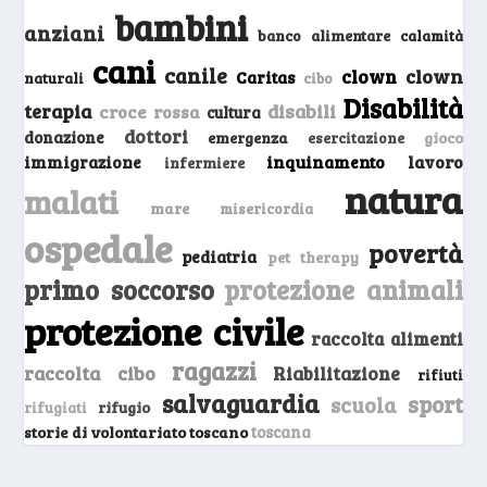
bambini
anziani
banco alimentare
calamità
cani
canile
clown
clown
Caritas
naturali
cibo
Disabilità
terapia
disabili
croce rossa
cultura
dottori
donazione
emergenza
gioco
esercitazione
inquinamento
lavoro
immigrazione
infermiere
natura
malati
mare
misericordia
ospedale
povertà
pediatria
pet therapy
primo soccorso
protezione animali
protezione civile
raccolta alimenti
ragazzi
raccolta cibo
Riabilitazione
rifiuti
salvaguardia
sport
scuola
rifugio
rifugiati
storie di volontariato toscano
toscana