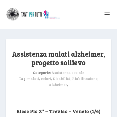
Assistenza malati alzheimer,
progetto sollievo
Categorie:
Assistenza sociale
Tag:
malati
,
colori
,
Disabilità
,
Riabilitazione
,
alzheimer
,
Riese Pio X” – Treviso – Veneto (1/6)