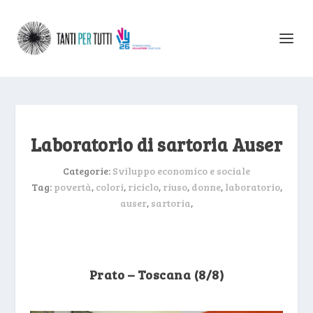
Laboratorio di sartoria Auser
Categorie:
Sviluppo economico e sociale
Tag:
povertà
,
colori
,
riciclo
,
riuso
,
donne
,
laboratorio
,
auser
,
sartoria
,
Prato – Toscana (8/8)