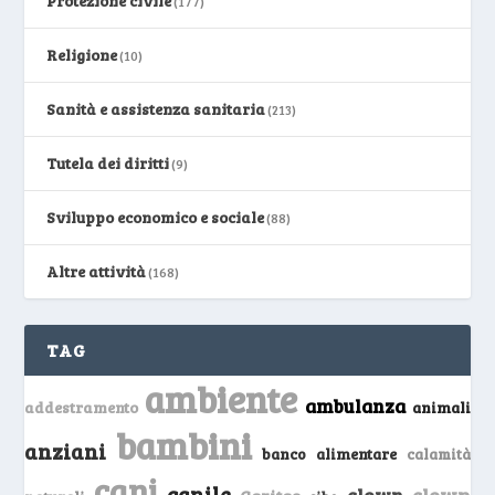
Protezione civile
(177)
Religione
(10)
Sanità e assistenza sanitaria
(213)
Tutela dei diritti
(9)
Sviluppo economico e sociale
(88)
Altre attività
(168)
TAG
ambiente
ambulanza
addestramento
animali
bambini
anziani
banco alimentare
calamità
cani
canile
clown
clown