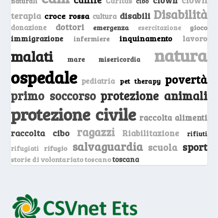
Caritas
naturali
cibo
Disabilità
terapia
disabili
croce rossa
cultura
dottori
donazione
emergenza
gioco
esercitazione
inquinamento
lavoro
immigrazione
infermiere
natura
malati
mare
misericordia
ospedale
povertà
pediatria
pet therapy
primo soccorso
protezione animali
protezione civile
raccolta alimenti
ragazzi
raccolta cibo
Riabilitazione
rifiuti
salvaguardia
sport
scuola
rifugio
rifugiati
storie di volontariato toscano
toscana