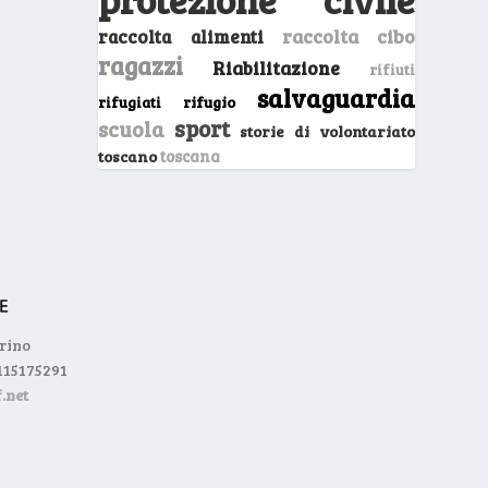
raccolta cibo
raccolta alimenti
ragazzi
Riabilitazione
rifiuti
salvaguardia
rifugio
rifugiati
sport
scuola
storie di volontariato
toscano
toscana
orino
0115175291
.net