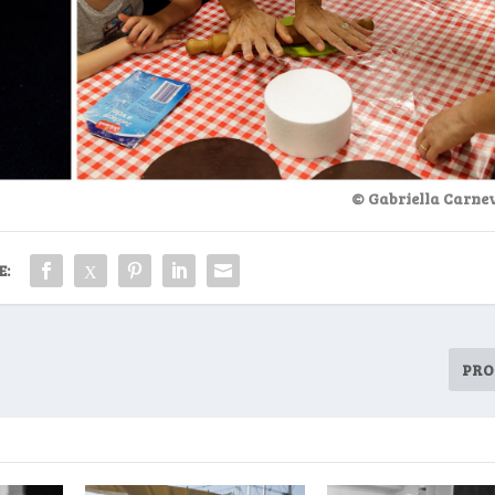
© Gabriella Carnev
E:
PRO