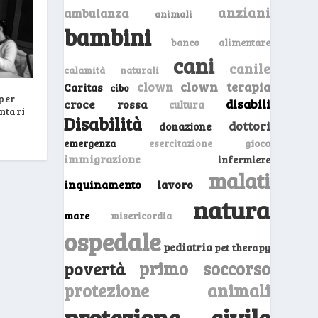
anziani
ambulanza
animali
bambini
banco alimentare
cani
canile
calamità naturali
clown
clown terapia
Caritas
cibo
per
disabili
croce rossa
cultura
ntari
Disabilità
dottori
donazione
emergenza
gioco
esercitazione
immigrazione
infermiere
malati
inquinamento
lavoro
natura
mare
misericordia
ospedale
pediatria
pet therapy
primo soccorso
povertà
protezione animali
protezione civile