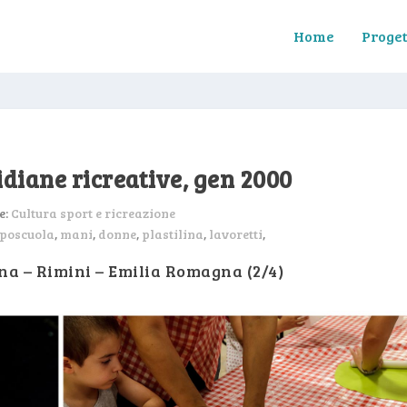
Home
Proget
diane ricreative, gen 2000
e:
Cultura sport e ricreazione
poscuola
,
mani
,
donne
,
plastilina
,
lavoretti
,
a – Rimini – Emilia Romagna (2/4)