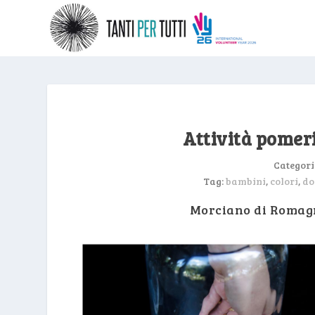
Attività pomeri
Categori
Tag:
bambini
,
colori
,
do
Morciano di Romagn