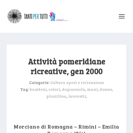
Attività pomeridiane
ricreative, gen 2000
Categorie:
Cultura sport e ricreazione
Tag:
bambini
,
colori
,
doposcuola
,
mani
,
donne
,
plastilina
,
lavoretti
,
Morciano di Romagna – Rimini – Emilia