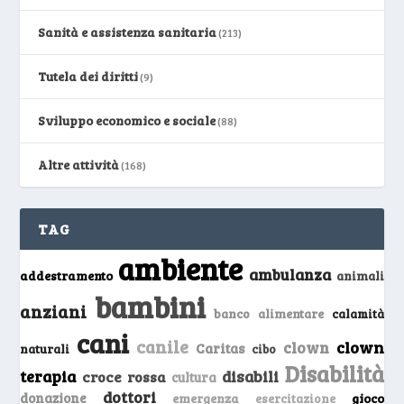
Sanità e assistenza sanitaria
(213)
Tutela dei diritti
(9)
Sviluppo economico e sociale
(88)
Altre attività
(168)
TAG
ambiente
ambulanza
addestramento
animali
bambini
anziani
banco alimentare
calamità
cani
canile
clown
clown
Caritas
naturali
cibo
Disabilità
terapia
disabili
croce rossa
cultura
dottori
donazione
emergenza
gioco
esercitazione