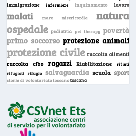
inquinamento
lavoro
immigrazione
infermiere
natura
malati
mare
misericordia
ospedale
povertà
pediatria
pet therapy
primo soccorso
protezione animali
protezione civile
raccolta alimenti
ragazzi
raccolta cibo
Riabilitazione
rifiuti
salvaguardia
sport
scuola
rifugio
rifugiati
storie di volontariato toscano
toscana