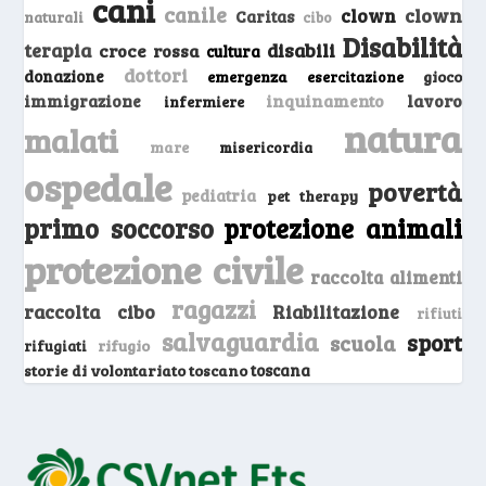
cani
canile
clown
clown
Caritas
naturali
cibo
Disabilità
terapia
disabili
croce rossa
cultura
dottori
donazione
emergenza
gioco
esercitazione
inquinamento
lavoro
immigrazione
infermiere
natura
malati
mare
misericordia
ospedale
povertà
pediatria
pet therapy
primo soccorso
protezione animali
protezione civile
raccolta alimenti
ragazzi
raccolta cibo
Riabilitazione
rifiuti
salvaguardia
sport
scuola
rifugio
rifugiati
storie di volontariato toscano
toscana