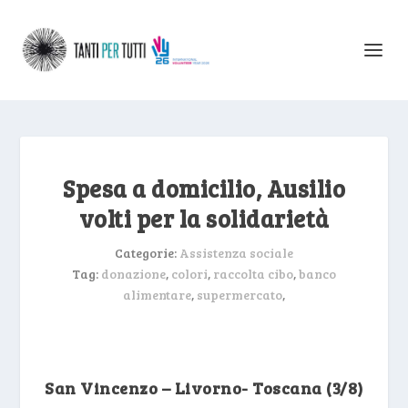
Spesa a domicilio, Ausilio
volti per la solidarietà
Categorie:
Assistenza sociale
Tag:
donazione
,
colori
,
raccolta cibo
,
banco
alimentare
,
supermercato
,
San Vincenzo – Livorno- Toscana (3/8)