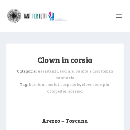
Clown in corsia
Categorie:
Assistenza sociale
,
Sanità e assistenza
sanitaria
Tag:
bambini
,
malati
,
ospedale
,
clown terapia
,
ortopedia
,
sorriso
,
Arezzo – Toscana