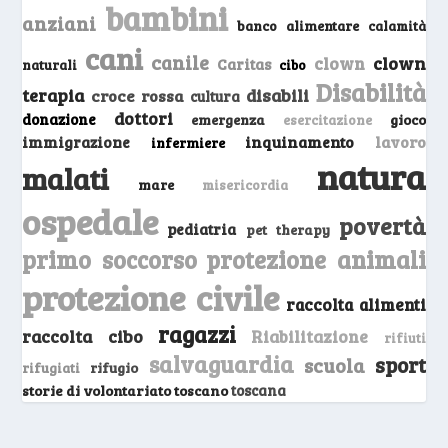
bambini
anziani
banco alimentare
calamità
cani
canile
clown
clown
Caritas
naturali
cibo
Disabilità
terapia
disabili
croce rossa
cultura
dottori
donazione
emergenza
gioco
esercitazione
inquinamento
lavoro
immigrazione
infermiere
natura
malati
mare
misericordia
ospedale
povertà
pediatria
pet therapy
primo soccorso
protezione animali
protezione civile
raccolta alimenti
ragazzi
raccolta cibo
Riabilitazione
rifiuti
salvaguardia
sport
scuola
rifugio
rifugiati
storie di volontariato toscano
toscana