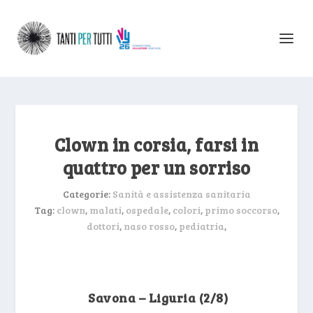
Clown in corsia, farsi in
quattro per un sorriso
Categorie:
Sanità e assistenza sanitaria
Tag:
clown
,
malati
,
ospedale
,
colori
,
primo soccorso
,
dottori
,
naso rosso
,
pediatria
,
Savona – Liguria (2/8)