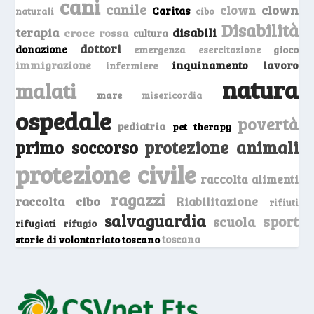
cani
canile
clown
clown
Caritas
naturali
cibo
Disabilità
terapia
disabili
croce rossa
cultura
dottori
donazione
emergenza
gioco
esercitazione
inquinamento
lavoro
immigrazione
infermiere
natura
malati
mare
misericordia
ospedale
povertà
pediatria
pet therapy
primo soccorso
protezione animali
protezione civile
raccolta alimenti
ragazzi
raccolta cibo
Riabilitazione
rifiuti
salvaguardia
sport
scuola
rifugio
rifugiati
storie di volontariato toscano
toscana