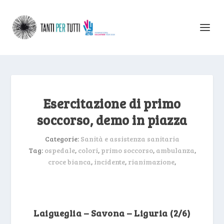
Esercitazione di primo
soccorso, demo in piazza
Categorie:
Sanità e assistenza sanitaria
Tag:
ospedale
,
colori
,
primo soccorso
,
ambulanza
,
croce bianca
,
incidente
,
rianimazione
,
Laigueglia – Savona – Liguria (2/6)