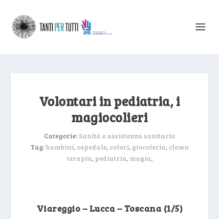
Volontari in pediatria, i
magiocolieri
Categorie:
Sanità e assistenza sanitaria
Tag:
bambini
,
ospedale
,
colori
,
giocoleria
,
clown
terapia
,
pediatria
,
magia
,
Viareggio – Lucca – Toscana (1/5)