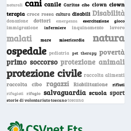
cani
canile
clown
clown
Caritas
naturali
cibo
Disabilità
terapia
disabili
croce rossa
cultura
dottori
donazione
emergenza
gioco
esercitazione
inquinamento
lavoro
immigrazione
infermiere
natura
malati
mare
misericordia
ospedale
povertà
pediatria
pet therapy
primo soccorso
protezione animali
protezione civile
raccolta alimenti
ragazzi
raccolta cibo
Riabilitazione
rifiuti
salvaguardia
sport
scuola
rifugio
rifugiati
storie di volontariato toscano
toscana