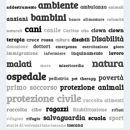
ambiente
ambulanza
addestramento
animali
bambini
anziani
banco alimentare
calamità
cani
canile
clown
clown
Caritas
naturali
cibo
Disabilità
terapia
disabili
croce rossa
cultura
dottori
donazione
emergenza
gioco
esercitazione
inquinamento
lavoro
immigrazione
infermiere
natura
malati
mare
misericordia
ospedale
povertà
pediatria
pet therapy
primo soccorso
protezione animali
protezione civile
raccolta alimenti
ragazzi
raccolta cibo
Riabilitazione
rifiuti
salvaguardia
sport
scuola
rifugio
rifugiati
storie di volontariato toscano
toscana