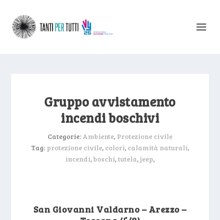
Gruppo avvistamento
incendi boschivi
Categorie:
Ambiente
,
Protezione civile
Tag:
protezione civile
,
colori
,
calamità naturali
,
incendi
,
boschi
,
tutela
,
jeep
,
San Giovanni Valdarno – Arezzo –