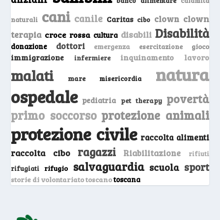
banco alimentare
calamità
cani
canile
clown
clown
Caritas
naturali
cibo
Disabilità
terapia
disabili
croce rossa
cultura
dottori
donazione
emergenza
gioco
esercitazione
inquinamento
lavoro
immigrazione
infermiere
natura
malati
mare
misericordia
ospedale
povertà
pediatria
pet therapy
primo soccorso
protezione animali
protezione civile
raccolta alimenti
ragazzi
raccolta cibo
Riabilitazione
rifiuti
salvaguardia
sport
scuola
rifugio
rifugiati
storie di volontariato toscano
toscana