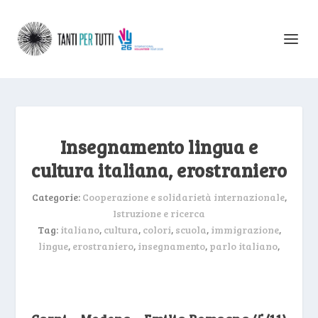
Insegnamento lingua e
cultura italiana, erostraniero
Categorie:
Cooperazione e solidarietà internazionale
,
Istruzione e ricerca
Tag:
italiano
,
cultura
,
colori
,
scuola
,
immigrazione
,
lingue
,
erostraniero
,
insegnamento
,
parlo italiano
,