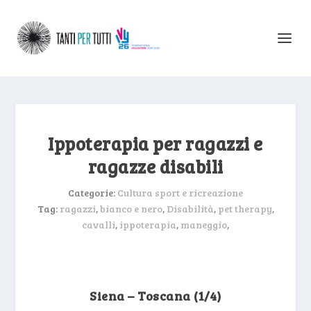
Ippoterapia per ragazzi e
ragazze disabili
Categorie:
Cultura sport e ricreazione
Tag:
ragazzi
,
bianco e nero
,
Disabilità
,
pet therapy
,
cavalli
,
ippoterapia
,
maneggio
,
Siena – Toscana (1/4)