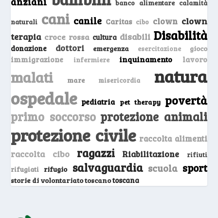
anziani
banco alimentare
calamità
cani
canile
clown
clown
Caritas
naturali
cibo
Disabilità
terapia
disabili
croce rossa
cultura
dottori
donazione
emergenza
gioco
esercitazione
inquinamento
lavoro
immigrazione
infermiere
natura
malati
mare
misericordia
ospedale
povertà
pediatria
pet therapy
primo soccorso
protezione animali
protezione civile
raccolta alimenti
ragazzi
raccolta cibo
Riabilitazione
rifiuti
salvaguardia
sport
scuola
rifugio
rifugiati
storie di volontariato toscano
toscana