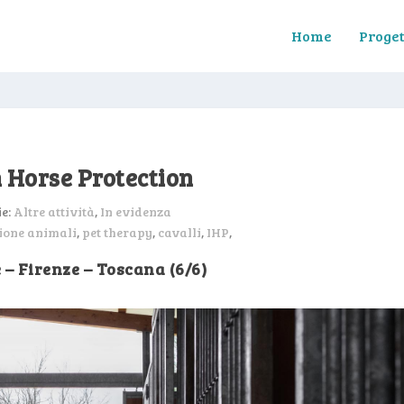
Home
Proget
n Horse Protection
ie:
Altre attività
,
In evidenza
ione animali
,
pet therapy
,
cavalli
,
IHP
,
– Firenze – Toscana (6/6)