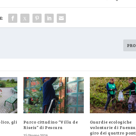
E:
PRO
ico, gli
Parco cittadino “Villa de
Guardie ecologiche
Riseis” di Pescara
volontarie di Faenza,
giro dei quattro pont
15 Giugno 2016