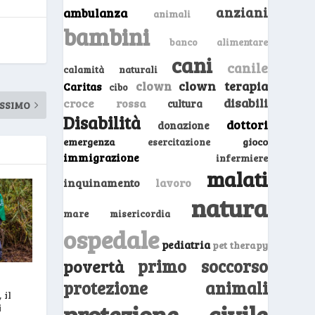
anziani
ambulanza
animali
bambini
banco alimentare
cani
canile
calamità naturali
clown
clown terapia
Caritas
cibo
disabili
croce rossa
cultura
SSIMO
Disabilità
dottori
donazione
emergenza
gioco
esercitazione
immigrazione
infermiere
malati
inquinamento
lavoro
natura
mare
misericordia
ospedale
pediatria
pet therapy
primo soccorso
povertà
protezione animali
 il
protezione civile
i