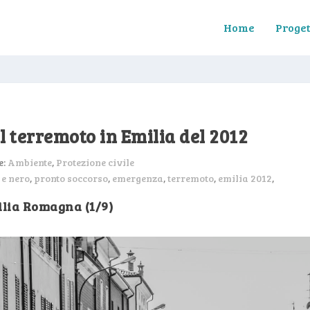
Home
Proget
il terremoto in Emilia del 2012
e:
Ambiente
,
Protezione civile
 e nero
,
pronto soccorso
,
emergenza
,
terremoto
,
emilia 2012
,
lia Romagna (1/9)