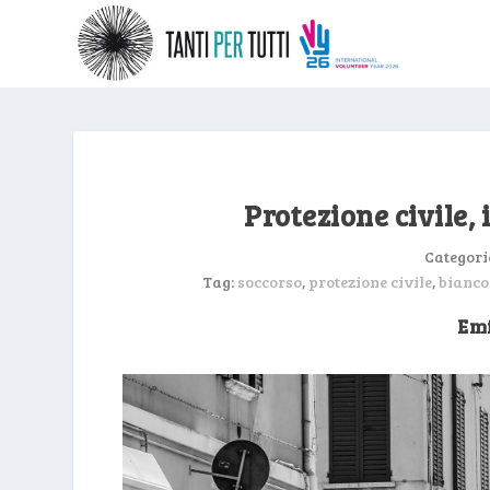
Protezione civile, 
Categori
Tag:
soccorso
,
protezione civile
,
bianco
Emi