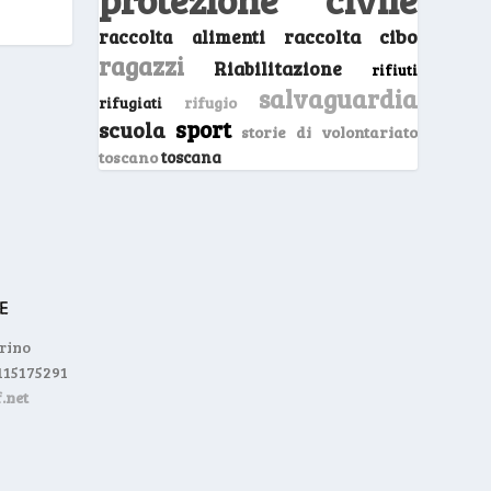
raccolta cibo
raccolta alimenti
ragazzi
Riabilitazione
rifiuti
salvaguardia
rifugio
rifugiati
sport
scuola
storie di volontariato
toscano
toscana
orino
0115175291
.net