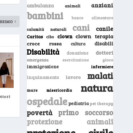
anziani
ambulanza
animali
bambini
banco alimentare
SSIMO
cani
canile
calamità naturali
clown
clown terapia
Caritas
cibo
disabili
croce rossa
cultura
Disabilità
dottori
donazione
emergenza
gioco
esercitazione
immigrazione
infermiere
malati
inquinamento
lavoro
natura
mare
misericordia
ttori
ospedale
pediatria
pet therapy
primo soccorso
povertà
protezione animali
protezione civile