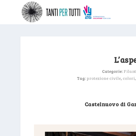
L’asp
Categorie:
Filan
Tag:
protezione civile
,
colori
Castelnuovo di Ga