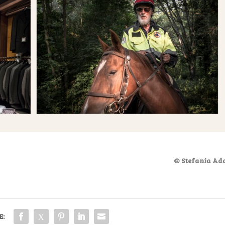
© Stefania Ad
E: