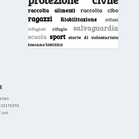
raccolta cibo
raccolta alimenti
ragazzi
Riabilitazione
rifiuti
salvaguardia
rifugio
rifugiati
sport
scuola
storie di volontariato
toscano
toscana
orino
0115175291
.net