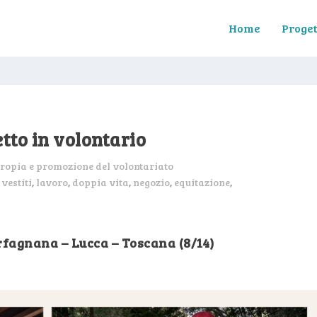
Home
Proget
etto in volontario
tropia e promozione del volontariato
,
vestiti
,
lavoro
,
doppia vita
,
negozio
,
equitazione
,
rfagnana – Lucca – Toscana (8/14)