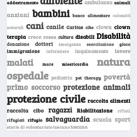
ambiente
ambulanza
addestramento
animali
bambini
anziani
banco alimentare
calamità
cani
canile
clown
clown
Caritas
naturali
cibo
Disabilità
terapia
disabili
croce rossa
cultura
dottori
donazione
emergenza
gioco
esercitazione
inquinamento
lavoro
immigrazione
infermiere
natura
malati
mare
misericordia
ospedale
povertà
pediatria
pet therapy
primo soccorso
protezione animali
protezione civile
raccolta alimenti
ragazzi
raccolta cibo
Riabilitazione
rifiuti
salvaguardia
sport
scuola
rifugio
rifugiati
storie di volontariato toscano
toscana