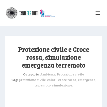
Protezione civile e Croce
rossa, simulazione
emergenza terremoto
Categorie:
Ambiente
,
Protezione civile
Tag:
protezione civile
,
colori
,
croce rossa
,
emergenza
,
terremoto
,
simulazione
,