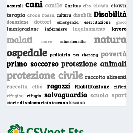
cani
canile
clown
clown
Caritas
naturali
cibo
Disabilità
terapia
disabili
croce rossa
cultura
dottori
donazione
emergenza
gioco
esercitazione
inquinamento
lavoro
immigrazione
infermiere
natura
malati
mare
misericordia
ospedale
povertà
pediatria
pet therapy
primo soccorso
protezione animali
protezione civile
raccolta alimenti
ragazzi
raccolta cibo
Riabilitazione
rifiuti
salvaguardia
sport
scuola
rifugio
rifugiati
storie di volontariato toscano
toscana