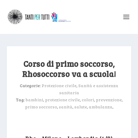
Corso di primo soccorso,
Rhosoccorso va a scuola!
Categorie:
Protezione civile
,
Sanità e assistenza
sanitaria
Tag:
bambini
,
protezione civile
,
colori
,
prevenzione
,
primo soccorso
,
sanità
,
salute
,
ambulanza
,