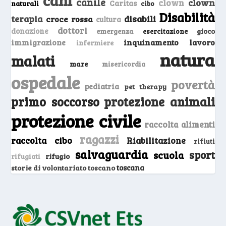
canile
clown
clown
Caritas
naturali
cibo
Disabilità
terapia
disabili
croce rossa
cultura
dottori
donazione
emergenza
gioco
esercitazione
inquinamento
lavoro
immigrazione
infermiere
natura
malati
mare
misericordia
ospedale
povertà
pediatria
pet therapy
primo soccorso
protezione animali
protezione civile
raccolta alimenti
ragazzi
raccolta cibo
Riabilitazione
rifiuti
salvaguardia
sport
scuola
rifugio
rifugiati
storie di volontariato toscano
toscana