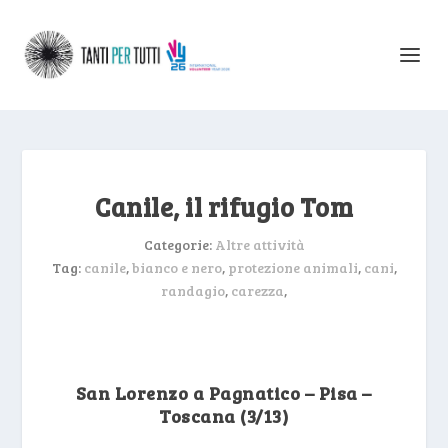
Canile, il rifugio Tom
Categorie:
Altre attività
Tag:
canile
,
bianco e nero
,
protezione animali
,
cani
,
randagio
,
carezza
,
San Lorenzo a Pagnatico – Pisa –
Toscana (3/13)