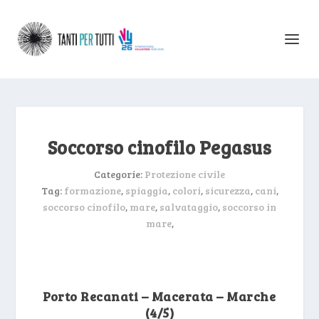
Soccorso cinofilo Pegasus
Categorie:
Protezione civile
Tag:
formazione
,
spiaggia
,
colori
,
sicurezza
,
cani
,
soccorso cinofilo
,
mare
,
salvataggio
,
soccorso in
mare
,
Porto Recanati – Macerata – Marche
(4/5)