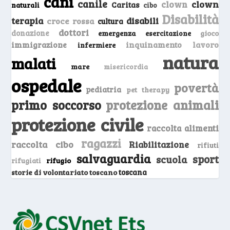
cani
canile
clown
clown
Caritas
naturali
cibo
Disabilità
terapia
disabili
croce rossa
cultura
dottori
donazione
emergenza
gioco
esercitazione
inquinamento
lavoro
immigrazione
infermiere
natura
malati
mare
misericordia
ospedale
povertà
pediatria
pet therapy
primo soccorso
protezione animali
protezione civile
raccolta alimenti
ragazzi
raccolta cibo
Riabilitazione
rifiuti
salvaguardia
sport
scuola
rifugio
rifugiati
storie di volontariato toscano
toscana